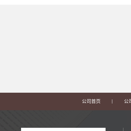
公司首页
公