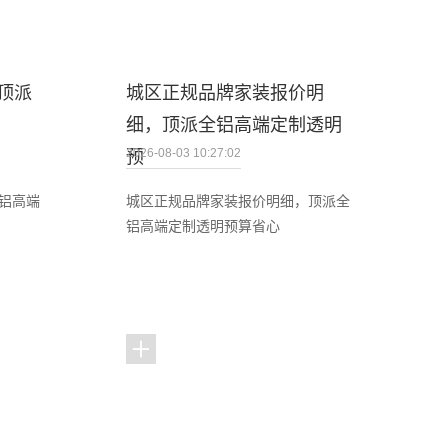
顶派
城区正规品牌家装报价明
细，顶派全铝高端定制透明
2026-08-03 10:27:02
预
铝高端
城区正规品牌家装报价明细，顶派全
铝高端定制透明预算省心