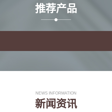
推荐产品
NEWS INFORMATION
新闻资讯