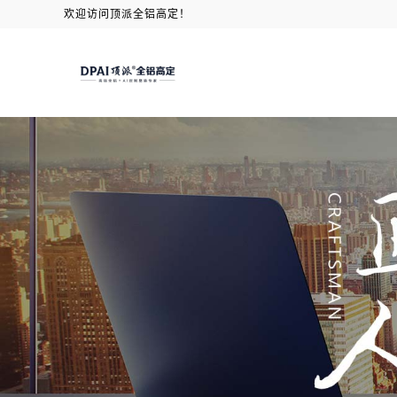
欢迎访问顶派全铝高定！