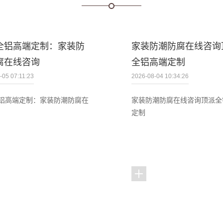
全铝高端定制：家装防
家装防潮防腐在线咨询
腐在线咨询
全铝高端定制
-05 07:11:23
2026-08-04 10:34:26
铝高端定制：家装防潮防腐在
家装防潮防腐在线咨询顶派全
定制