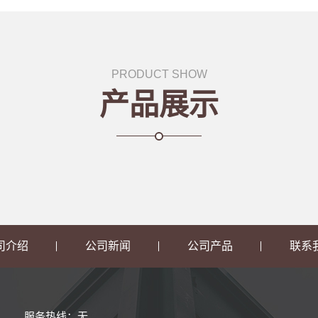
PRODUCT SHOW
产品展示
司介绍
公司新闻
公司产品
联系
服务热线：无