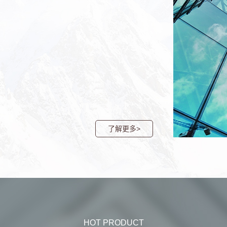
了解更多>
HOT PRODUCT